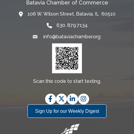
Batavia Chamber of Commerce
106 W. Wilson Street, Batavia, IL 60510
Map
630. 879.7134
info@bataviachamber.org
Email
Scan this code to start texting.
Facebook
Twitter
LinkedIn
Instagram
Sign Up for our Weekly Digest