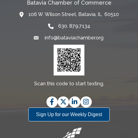
Batavia Chamber of Commerce
106 W. Wilson Street, Batavia, IL 60510
Map
630. 879.7134
info@bataviachamber.org
Email
Scan this code to start texting.
Facebook
Twitter
LinkedIn
Instagram
Sign Up for our Weekly Digest